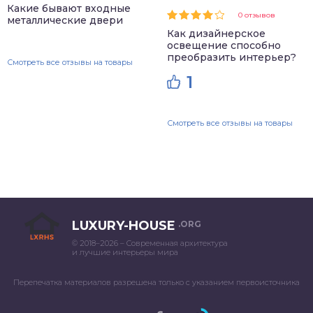
Какие бывают входные
0 отзывов
металлические двери
Как дизайнерское
освещение способно
преобразить интерьер?
Смотреть все отзывы на товары
1
Смотреть все отзывы на товары
LUXURY-HOUSE
.ORG
© 2018–2026 – Современная архитектура
и лучшие интерьеры мира
Перепечатка материалов разрешена только с указанием первоисточника