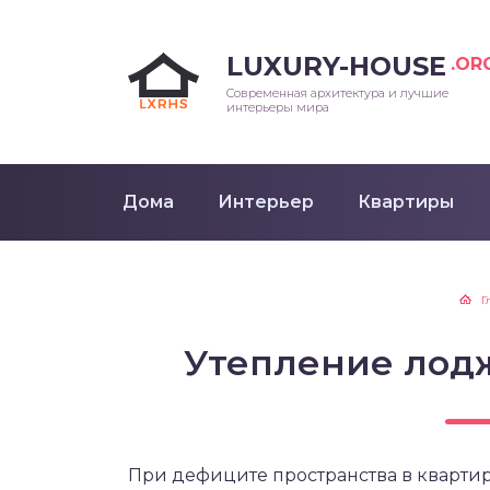
LUXURY-HOUSE
.OR
Современная архитектура и лучшие
интерьеры мира
Дома
Интерьер
Квартиры
Г
Утепление лод
При дефиците пространства в кварти