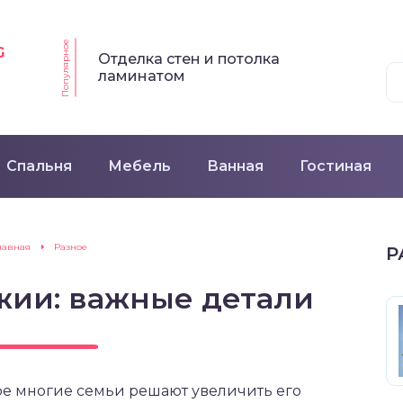
Популярное
G
Отделка стен и потолка
ламинатом
Спальня
Мебель
Ванная
Гостиная
лавная
Разное
Р
жии: важные детали
ре многие семьи решают увеличить его