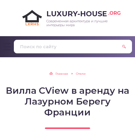
LUXURY-HOUSE
.ORG
Современная архитектура и лучшие
интерьеры мира
Главная
Отели
Вилла CView в аренду на
Лазурном Берегу
Франции