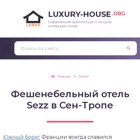
LUXURY-HOUSE
.ORG
Современная архитектура и лучшие
интерьеры мира
Главная
Отели
Фешенебельный отель
Sezz в Сен-Тропе
Южный берег
Франции всегда славился