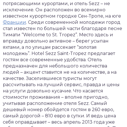
потрясающими курортами, и отель Sezz – не
исключение. Он расположен во всемирно
известном курортном городке Сен-Тропе, на юге
Франции
. Среди современной молодежи город
стал известен по большей части благодаря песне
Тимати “Welcome to St. Tropez”. Место здесь и
вправду довольно активное – берег усыпан
яхтами, а по улицам рассекает “золотая
молодежь”. Hotel Sezz Saint-Tropez предлагает
гостям все современные удобства. Отель
предназначен для небольшого количества
людей – акцент ставится не на количестве, а на
качестве. Заселившиеся туристы могут
рассчитывать на лучший сервис, правда и цены
на услуги довольно кусачие. Что касается
стоимости проживания – вполне пригодно,
учитывая расположение отеля Sezz. Самый
дешевый номер обойдется гостям в 260 евро,
самый дорогой – 810 евро в сутки. И ведь цена
себя оправдывает – весь апрель 2013 года уже