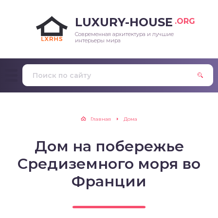
LUXURY-HOUSE
.ORG
Современная архитектура и лучшие
интерьеры мира
Главная
Дома
Дом на побережье
Средиземного моря во
Франции