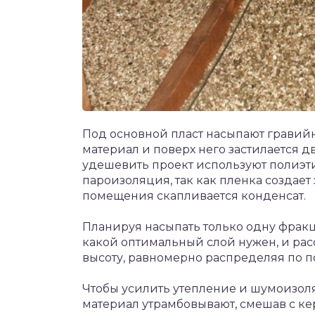
Под основной пласт насыпают гравийн
материал и поверх него застилается д
удешевить проект используют полиэт
пароизоляция, так как пленка создае
помещения скапливается конденсат.
Планируя насыпать только одну фракц
какой оптимальный слой нужен, и рас
высоту, равномерно распределяя по п
Чтобы усилить утепление и шумоизол
материал утрамбовывают, смешав с ке