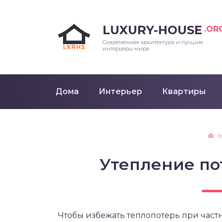
LUXURY-HOUSE
.OR
Современная архитектура и лучшие
интерьеры мира
Дома
Интерьер
Квартиры
Г
Утепление по
Чтобы избежать теплопотерь при частн