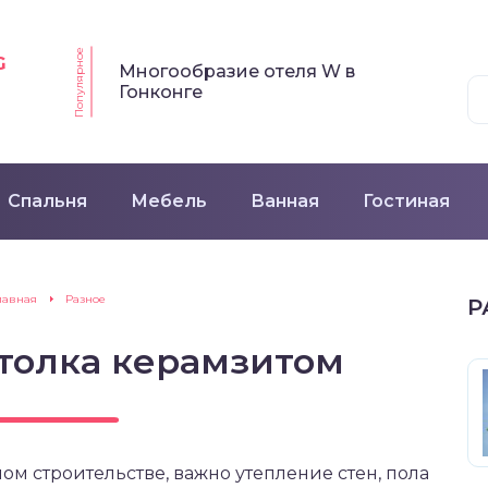
Популярное
G
Многообразие отеля W в
Гонконге
Спальня
Мебель
Ванная
Гостиная
лавная
Разное
Р
толка керамзитом
ом строительстве, важно утепление стен, пола