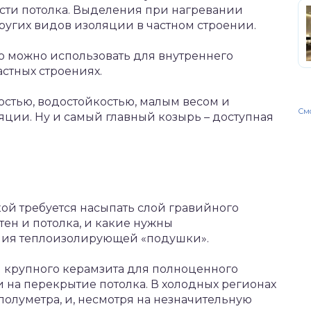
ти потолка. Выделения при нагревании
других видов изоляции в частном строении.
го можно использовать для внутреннего
астных строениях.
остью, водостойкостью, малым весом и
Смо
ции. Ну и самый главный козырь – доступная
кой требуется насыпать слой гравийного
тен и потолка, и какие нужны
ния теплоизолирующей «подушки».
й крупного керамзита для полноценного
и на перекрытие потолка. В холодных регионах
полуметра, и, несмотря на незначительную