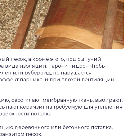
ый песок, а кроме этого, под сыпучий
ва вида изоляции: паро- и гидро-. Чтобы
илен или рубероид, но нарушается
т эффект парника, и при плохой вентиляции
ию, расстилают мембранную ткань, выбирают,
сыпают керамзит на требуемую для утепления
оверхности потолка.
яцию деревянного или бетонного потолка,
рамзитом песок.