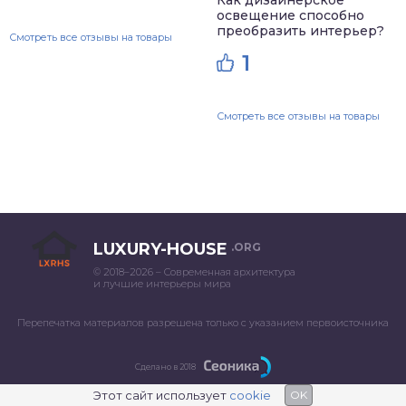
освещение способно
преобразить интерьер?
Смотреть все отзывы на товары
1
Смотреть все отзывы на товары
LUXURY-HOUSE
.ORG
© 2018–2026 – Современная архитектура
и лучшие интерьеры мира
Перепечатка материалов разрешена только с указанием первоисточника
Сделано в 2018
Этот сайт использует
cookie
OK