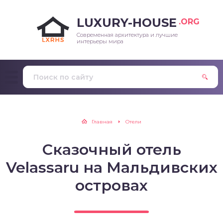
LUXURY-HOUSE
.ORG
Современная архитектура и лучшие
интерьеры мира
Главная
Отели
Сказочный отель
Velassaru на Мальдивских
островах