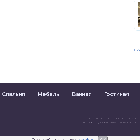
Смо
Спальня
Мебель
Ванная
Гостиная
Перепечатка материалов разре
только с указанием первоисточ
Этот сайт использует
cookie
OK