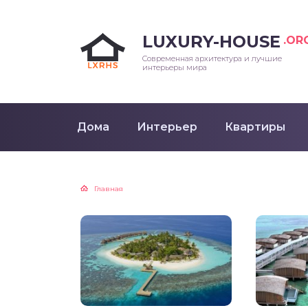
LUXURY-HOUSE
.OR
Современная архитектура и лучшие
интерьеры мира
Дома
Интерьер
Квартиры
Главная