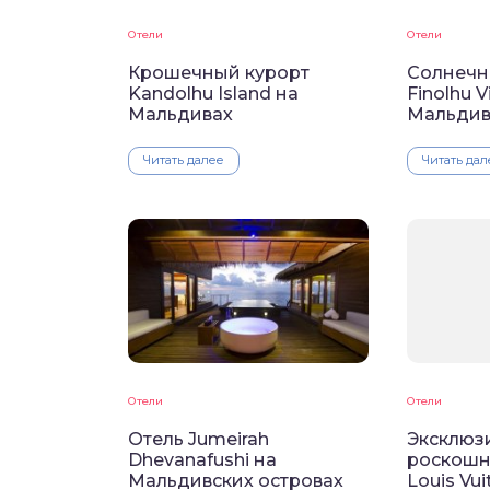
Отели
Отели
Крошечный курорт
Солнечн
Kandolhu Island на
Finolhu V
Мальдивах
Мальдив
Читать далее
Читать дал
Отели
Отели
Отель Jumeirah
Эксклюз
Dhevanafushi на
роскошн
Мальдивских островах
Louis Vui