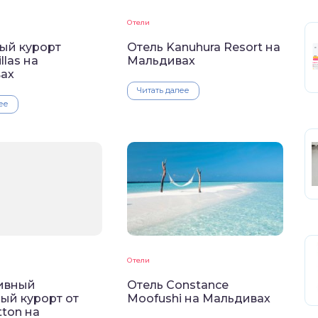
Отели
ый курорт
Отель Kanuhura Resort на
illas на
Мальдивах
ах
Читать далее
ее
Отели
ивный
Отель Constance
ый курорт от
Moofushi на Мальдивах
tton на