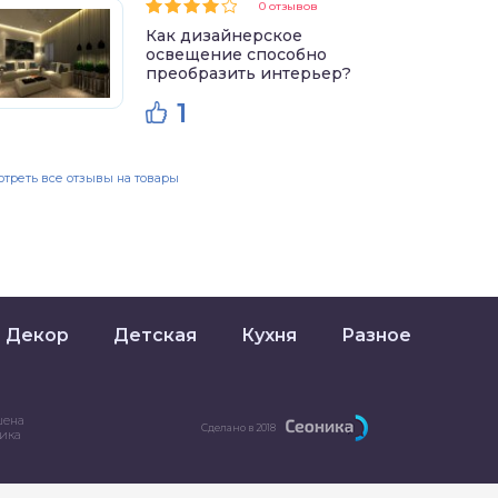
0 отзывов
Как дизайнерское
освещение способно
преобразить интерьер?
1
треть все отзывы на товары
Декор
Детская
Кухня
Разное
шена
Сделано в 2018
ника