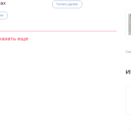
ах
Читать далее
ее
казать еще
Смо
И