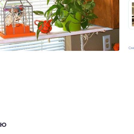
Смо
ню