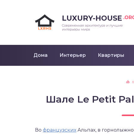
LUXURY-HOUSE
.OR
Современная архитектура и лучшие
интерьеры мира
Дома
Интерьер
Квартиры
Шале Le Petit Pa
Во
французских
Альпах, в горнолыжн