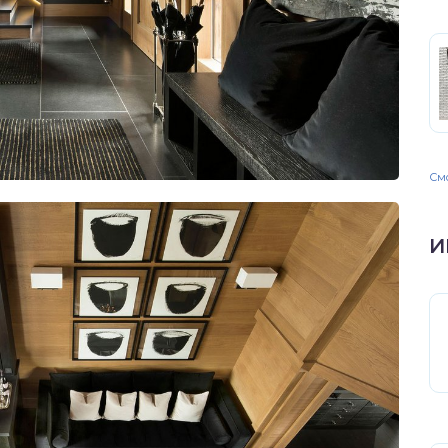
Смо
И