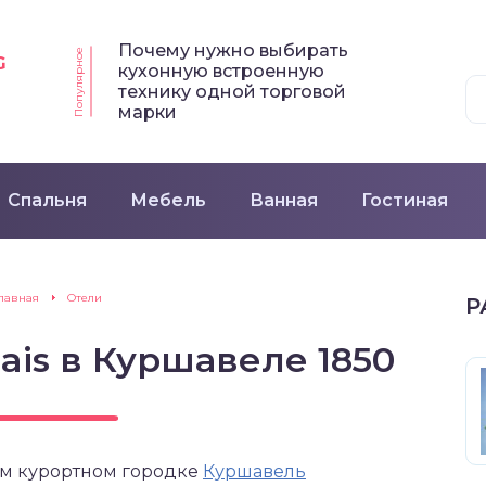
Почему нужно выбирать
Популярное
G
кухонную встроенную
технику одной торговой
марки
Спальня
Мебель
Ванная
Гостиная
Главная
Отели
Р
lais в Куршавеле 1850
ом курортном городке
Куршавель