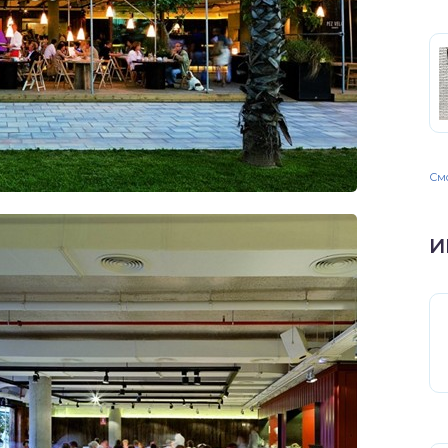
Смо
И