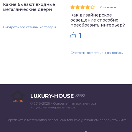
Какие бывают входные
0 отзывов
металлические двери
Как дизайнерское
освещение способно
преобразить интерьер?
Смотреть все отзывы на товары
1
Смотреть все отзывы на товары
LUXURY-HOUSE
.ORG
© 2018–2026 – Современная архитектура
и лучшие интерьеры мира
Перепечатка материалов разрешена только с указанием первоисточника