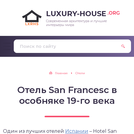
LUXURY-HOUSE
.ORG
Современная архитектура и лучшие
интерьеры мира
Главная
Отели
Отель San Francesc в
особняке 19-го века
Один из лучших отелей
Испании
– Hotel San