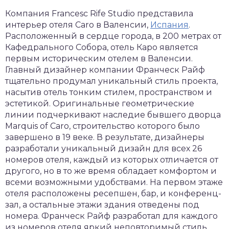
Компания Francesc Rife Studio представила
интерьер отеля Caro в Валенсии,
Испания
.
Расположенный в сердце города, в 200 метрах от
Кафедрального Собора, отель Каро является
первым историческим отелем в Валенсии.
Главный дизайнер компании Франческ Райф
тщательно продумал уникальный стиль проекта,
насытив отель тонким стилем, пространством и
эстетикой. Оригинальные геометрические
линии подчеркивают наследие бывшего дворца
Marquis of Caro, строительство которого было
завершено в 19 веке. В результате, дизайнеры
разработали уникальный дизайн для всех 26
номеров отеля, каждый из которых отличается от
другого, но в то же время обладает комфортом и
всеми возможными удобствами. На первом этаже
отеля расположены ресепшен, бар, и конференц-
зал, а остальные этажи здания отведены под
номера. Франческ Райф разработал для каждого
из номеров отеля яркий неповторимый стиль,