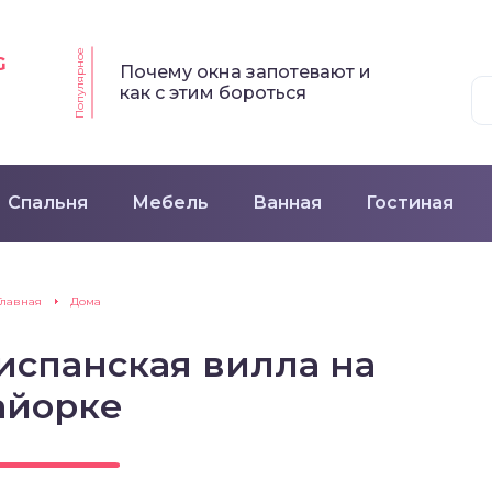
Популярное
G
Почему окна запотевают и
как с этим бороться
Спальня
Мебель
Ванная
Гостиная
Главная
Дома
испанская вилла на
айорке