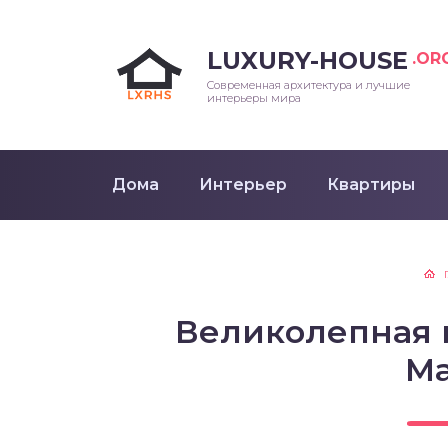
LUXURY-HOUSE
.OR
Современная архитектура и лучшие
интерьеры мира
Дома
Интерьер
Квартиры
Великолепная 
М