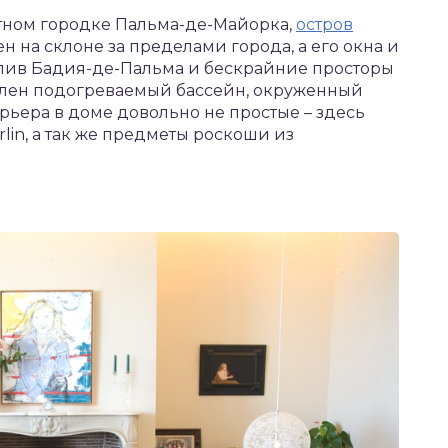
ртном городке Пальма-де-Майорка,
остров
н на склоне за пределами города, а его окна и
алив Бадия-де-Пальма и бескрайние просторы
влен подогреваемый бассейн, окруженный
ьера в доме довольно не простые – здесь
lin, а так же предметы роскоши из