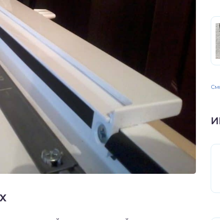
Смо
И
х