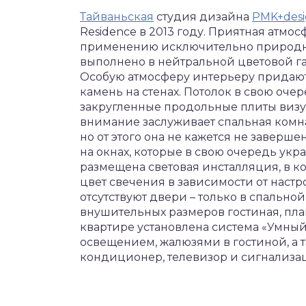
Тайваньская
студия дизайна
PMK+desi
Residence в 2013 году. Приятная атмо
применению исключительно природных
выполнено в нейтральной цветовой г
Особую атмосферу интерьеру придают 
камень на стенах. Потолок в свою оч
закругленные продольные плиты визу
внимание заслуживает спальная комн
но от этого она не кажется не завершенн
на окнах, которые в свою очередь ук
размещена световая инсталляция, в 
цвет свечения в зависимости от наст
отсутствуют двери – только в спальной
внушительных размеров гостиная, пла
квартире установлена система «Умный
освещением, жалюзями в гостиной, а 
кондиционер, телевизор и сигнализа