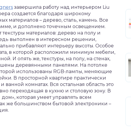
gners
завершила работу над интерьером Liu
сфера создается благодаря широкому
 материалов – дерево, сталь, камень. Все
амме, и дополнено точечным освещением.
текстуры материалов: дерево на полу и
ередь выполнен в интересном решении,
ально прибавляют интерьеру высоты. Особое
ата, в которой расположили минимум мебели,
ой. И опять же, текстуры, на полу, на стенах,
рашены деревянными панелями. На потолке
которой использованы RGB-лампы, меняющие
ройки. В просторной квартире практически
 и ванной комнатах. Вся остальная область это
вно переходящая в кухню и столовую зону. В
 дом», которая умеет управлять всем
так же большинством бытовой электроники –
ция.