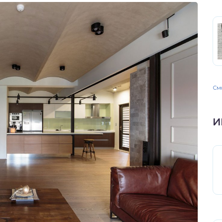
Смо
И