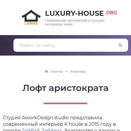
LUXURY-HOUSE
.ORG
Современная архитектура и лучшие
интерьеры мира
Главная
Квартиры
Лофт аристократа
Студия AworkDesign.studio представила
современный интерьер K house в 2015 году в
городе
Тайбэй
,
Тайвань
. Знакомство с домом и