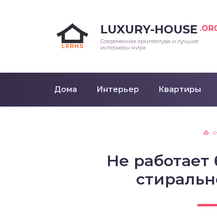
LUXURY-HOUSE
.OR
Современная архитектура и лучшие
интерьеры мира
Дома
Интерьер
Квартиры
Г
Не работает
стираль