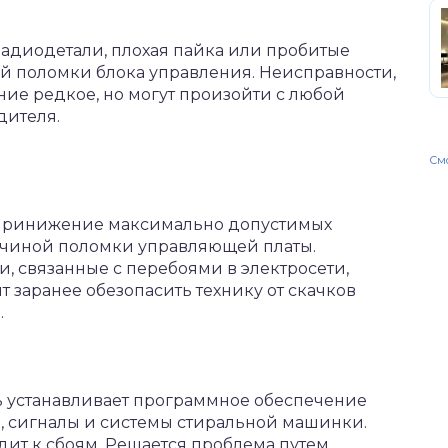
диодетали, плохая пайка или пробитые
ой поломки блока управления. Неисправности,
ние редкое, но могут произойти с любой
дителя.
Смо
 принижение максимально допустимых
ичиной поломки управляющей платы.
, связанные с перебоями в электросети,
 заранее обезопасить технику от скачков
.
 устанавливает программное обеспечение
, сигналы и системы стиральной машинки.
дит к сбоям. Решается проблема путем