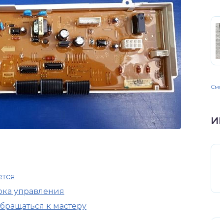
Смо
И
ется
ока управления
бращаться к мастеру