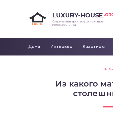
LUXURY-HOUSE
.OR
Современная архитектура и лучшие
интерьеры мира
Дома
Интерьер
Квартиры
Гл
Из какого ма
столешн