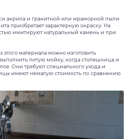
си акрила и гранитной или мраморной пыли
лита приобретает характерную окраску. На
стью имитируют натуральный камень и при
з этого материала можно изготовить
ыполнить литую мойку, когда столешница и
лое. Они требуют специального ухода и
шницы имеют немалую стоимость по сравнению