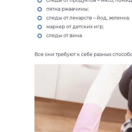
следы от продуктов – мясо, помид
пятна ржавчины;
следы от лекарств – йод, зеленка;
маркер от детских игр;
следы от вина.
Все они требуют к себе разных способ