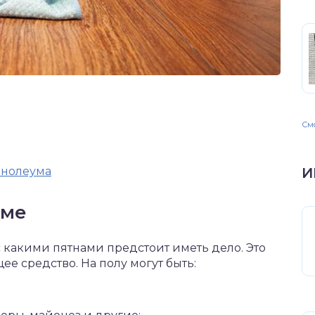
Смо
инолеума
И
уме
 какими пятнами предстоит иметь дело. Это
е средство. На полу могут быть: