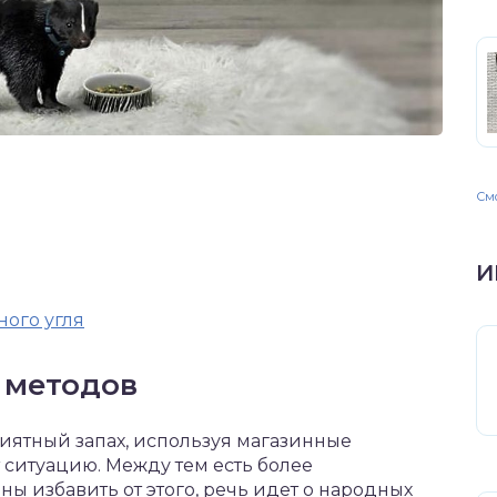
Смо
И
ого угля
 методов
иятный запах, используя магазинные
 ситуацию. Между тем есть более
ы избавить от этого, речь идет о народных