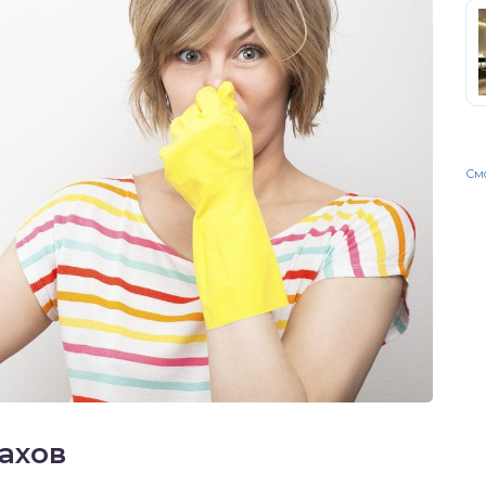
Смо
пахов