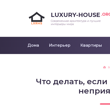
LUXURY-HOUSE
.OR
Современная архитектура и лучшие
интерьеры мира
Дома
Интерьер
Квартиры
Г
Что делать, если
неприя