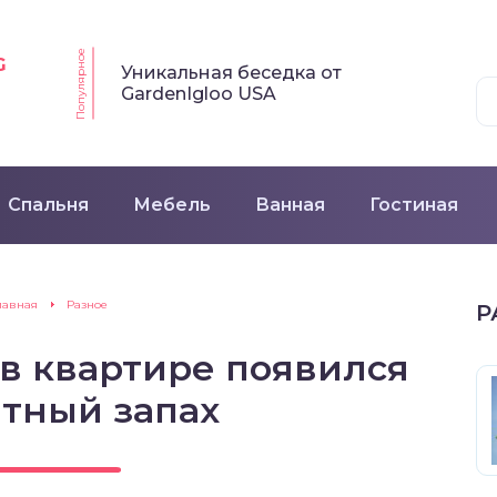
Популярное
G
Уникальная беседка от
GardenIgloo USA
Спальня
Мебель
Ванная
Гостиная
лавная
Разное
Р
 в квартире появился
тный запах