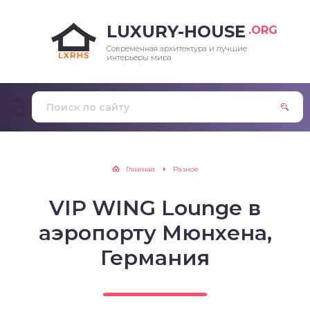
LUXURY-HOUSE
.ORG
Современная архитектура и лучшие
интерьеры мира
Главная
Разное
VIP WING Lounge в
аэропорту Мюнхена,
Германия