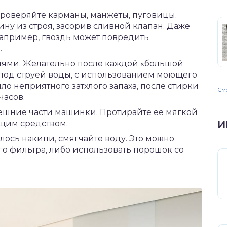
проверяйте карманы, манжеты, пуговицы.
у из строя, засорив сливной клапан. Даже
например, гвоздь может повредить
.
лями. Желательно после каждой «большой
под струей воды, с использованием моющего
ыло неприятного затхлого запаха, после стирки
Смо
часов.
нешние части машинки. Протирайте ее мягкой
ющим средством.
И
ялось накипи, смягчайте воду. Это можно
о фильтра, либо использовать порошок со