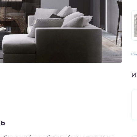
Смо
И
ль