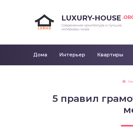
LUXURY-HOUSE
.OR
Современная архитектура и лучшие
интерьеры мира
Дома
Интерьер
Квартиры
Гл
5 правил грам
м