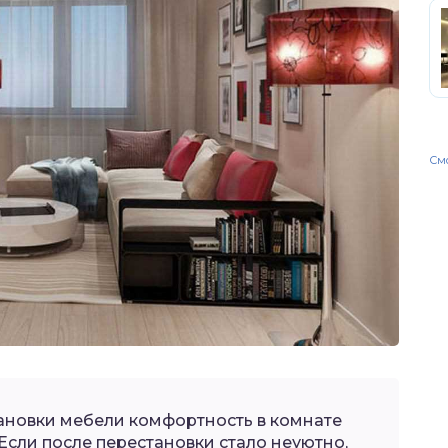
Смо
ановки мебели комфортность в комнате
Если после перестановки стало неуютно,