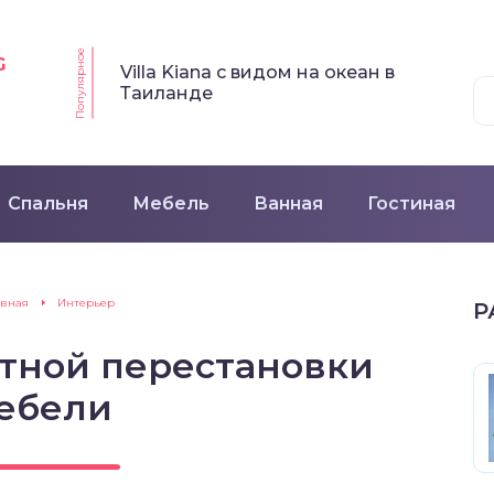
Популярное
G
Villa Kiana с видом на океан в
Таиланде
Спальня
Мебель
Ванная
Гостиная
авная
Интерьер
Р
отной перестановки
ебели