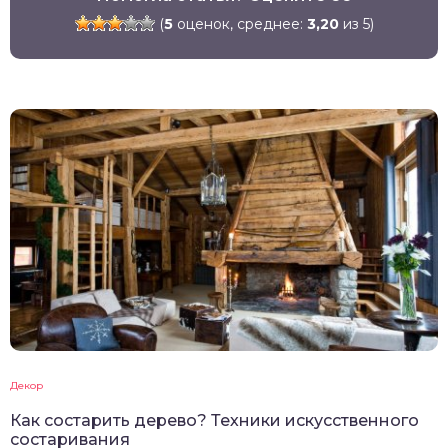
(
5
оценок, среднее:
3,20
из 5)
Декор
Как состарить дерево? Техники искусственного
состаривания