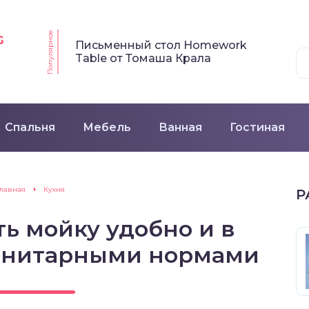
Популярное
G
Письменный стол Homework
Table от Томаша Крала
Спальня
Мебель
Ванная
Гостиная
Главная
Кухня
Р
ь мойку удобно и в
санитарными нормами