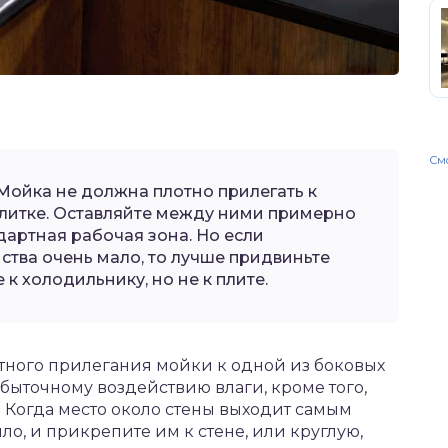
Смо
Мойка не должна плотно прилегать к
литке. Оставляйте между ними примерно
ндартная рабочая зона. Но если
ства очень мало, то лучше придвиньте
к холодильнику, но не к плите.
тного прилегания мойки к одной из боковых
збыточному воздействию влаги, кроме того,
. Когда место около стены выходит самым
о, и прикрепите им к стене, или круглую,