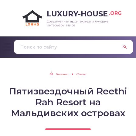
LUXURY-HOUSE
.ORG
Современная архитектура и лучшие
интерьеры мира
Главная
Отели
Пятизвездочный Reethi
Rah Resort на
Мальдивских островах