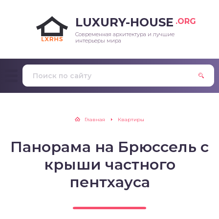
LUXURY-HOUSE
.ORG
Современная архитектура и лучшие
интерьеры мира
Главная
Квартиры
Панорама на Брюссель с
крыши частного
пентхауса