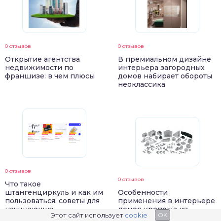
0 отзывов
0 отзывов
Открытие агентства
В премиальном дизайне
недвижимости по
интерьера загородных
франшизе: в чем плюсы
домов набирает обороты
неоклассика
0 отзывов
0 отзывов
Что такое
штангенциркуль и как им
Особенности
пользоваться: советы для
применения в интерьере
начинающих
домов крепежа из
Этот сайт использует
cookie
OK
различных металлов