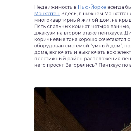
Недвижимость в
Нью-Йорке
всегда бы
Манхэттен
. Здесь, в нижнем Манхэттен
многоквартирный жилой дом, на крыш
Пять спальных комнат, четыре ванные
джакузи на втором этаже пентхауса. 
коричневые тона хорошо сочетаются с
оборудован системой “умный дом”, п
дома, включать и выключать всю элек
престижный район расположения пентх
него просят. Загорелись? Пентхаус по 