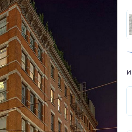
Смо
И