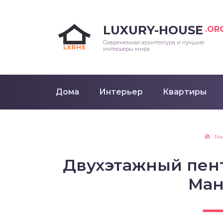
LUXURY-HOUSE
.OR
Современная архитектура и лучшие
интерьеры мира
Дома
Интерьер
Квартиры
Гл
Двухэтажный пент
Ман