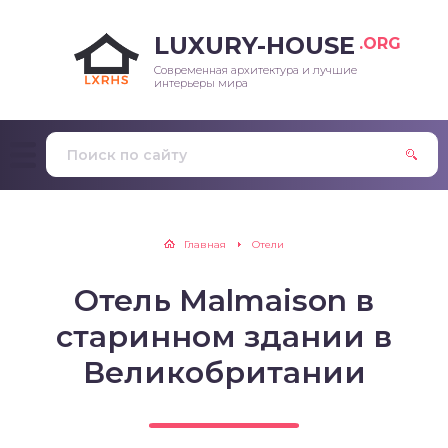
LUXURY-HOUSE
.ORG
Современная архитектура и лучшие
интерьеры мира
Главная
Отели
Отель Malmaison в
старинном здании в
Великобритании