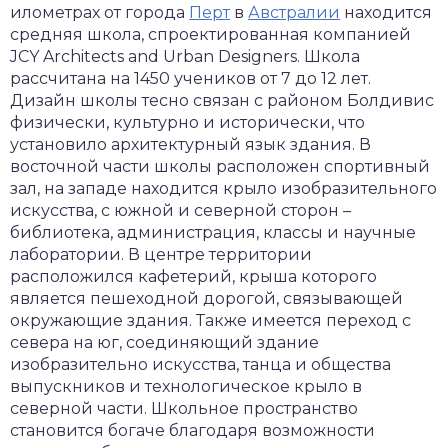
илометрах от города
Перт
в
Австралии
находится
средняя школа, спроектированная компанией
JCY Architects and Urban Designers. Школа
рассчитана на 1450 учеников от 7 до 12 лет.
Дизайн школы тесно связан с районом Болдивис
физически, культурно и исторически, что
установило архитектурный язык здания. В
восточной части школы расположен спортивный
зал, на западе находится крыло изобразительного
искусства, с южной и северной сторон –
библиотека, администрация, классы и научные
лаборатории. В центре территории
расположился кафетерий, крыша которого
является пешеходной дорогой, связывающей
окружающие здания. Также имеется переход с
севера на юг, соединяющий здание
изобразительно искусства, танца и общества
выпускников и технологическое крыло в
северной части. Школьное пространство
становится богаче благодаря возможности