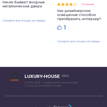
Какие бывают входные
0 отзывов
металлические двери
Как дизайнерское
освещение способно
преобразить интерьер?
Смотреть все отзывы на товары
1
Смотреть все отзывы на товары
LUXURY-HOUSE
.ORG
© 2018–2026 – Современная архитектура
и лучшие интерьеры мира
Перепечатка материалов разрешена только с указанием первоисточника