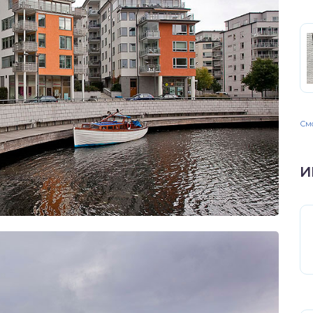
Смо
И