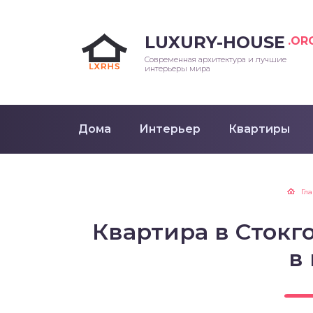
LUXURY-HOUSE
.OR
Современная архитектура и лучшие
интерьеры мира
Дома
Интерьер
Квартиры
Гл
Квартира в Стокг
в