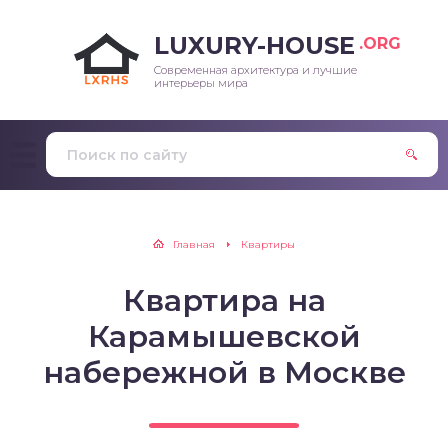
LUXURY-HOUSE
.ORG
Современная архитектура и лучшие
интерьеры мира
Главная
Квартиры
Квартира на
Карамышевской
набережной в Москве