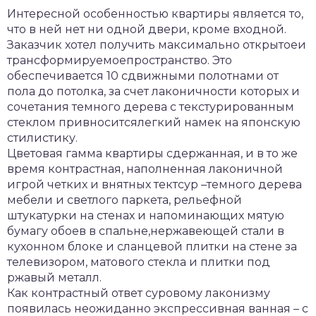
Интересной особенностью квартиры является то,
что в ней нет ни одной двери, кроме входной.
Заказчик хотел получить максимально открытоеи
трансформируемоепространство. Это
обеспечивается 10 сдвижными полотнами от
пола до потолка, за счет лаконичности которых и
сочетания темного дерева с текстурированным
стеклом привноситсялегкий намек на японскую
стилистику.
Цветовая гамма квартиры сдержанная, и в то же
время контрастная, наполненная лаконичной
игрой четких и внятных тектсур –темного дерева
мебели и светлого паркета, рельефной
штукатурки на стенах и напоминающих мятую
бумагу обоев в спальне,нержавеющей стали в
кухонном блоке и сланцевой плитки на стене за
телевизором, матового стекла и плитки под
ржавый металл.
Как контрастный ответ суровому лаконизму
появилась неожиданно экспрессивная ванная – с