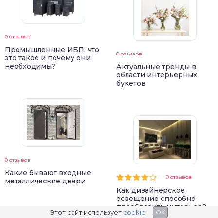
0 отзывов
Промышленные ИБП: что
0 отзывов
это такое и почему они
необходимы?
Актуальные тренды в
области интерьерных
букетов
0 отзывов
Какие бывают входные
0 отзывов
металлические двери
Как дизайнерское
освещение способно
преобразить интерьер?
Смотреть все отзывы на товары
Этот сайт использует
cookie
OK