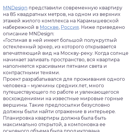
MNDesign
представили современную квартиру
на 85 квадратных метров, на одном из верхних
этажей жилого комплекса на Карамышевской
набережной в
Москве
,
Россия
. Ниже приведено
описание MNDesign:
«Гостиная в ней имеет большой полукруглый
остекленный эркер, из которого открывается
впечатляющий вид на Москву-реку. Когда солнце
начинает заливать пространство, вся квартира
наполняется красивыми пятнами света и
контрастными тенями.
Проект разрабатывался для проживания одного
человека – мужчины средних лет, много
путешествующего по работе и увлекающегося
восхождениями на известные мировые горные
вершины. Такие предпосылки безусловно
должны были найти отражение в интерьере.
Планировка квартиры должна была быть
максимально открытой, а компоновка ее
основного объема была продиктована