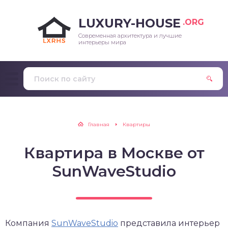
LUXURY-HOUSE
.ORG
Современная архитектура и лучшие
интерьеры мира
Главная
Квартиры
Квартира в Москве от
SunWaveStudio
Компания
SunWaveStudio
представила интерьер