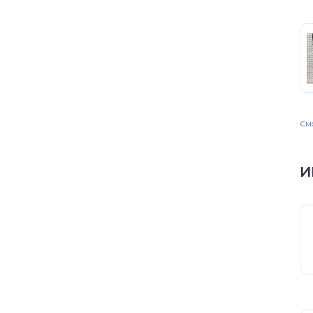
Смо
И