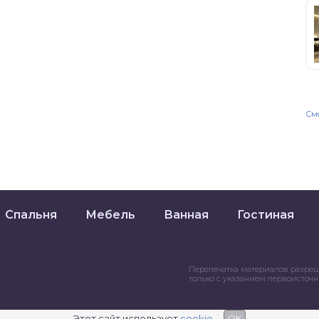
Смо
Спальня
Мебель
Ванная
Гостиная
Перепечатка материалов разре
только с указанием первоисточ
Этот сайт использует
cookie
OK