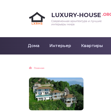
LUXURY-HOUSE
.OR
Современная архитектура и лучшие
интерьеры мира
Дома
Интерьер
Квартиры
Главная