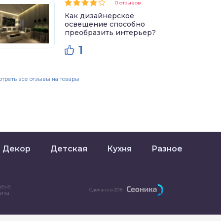
0 отзывов
Как дизайнерское
освещение способно
преобразить интерьер?
1
треть все отзывы на товары
Декор
Детская
Кухня
Разное
шена
Сделано в 2018
ника