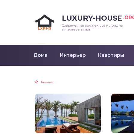
LUXURY-HOUSE
.OR
Современная архитектура и лучшие
интерьеры мира
Дома
Интерьер
Квартиры
Главная