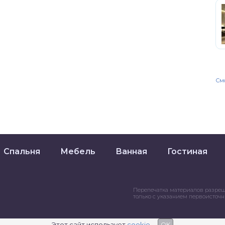
Смо
Спальня
Мебель
Ванная
Гостиная
Перепечатка материалов разре
только с указанием первоисточ
Этот сайт использует
cookie
OK