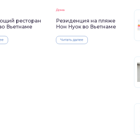
Дома
ющий ресторан
Резиденция на пляже
во Вьетнаме
Нон Нуок во Вьетнаме
ее
Читать далее