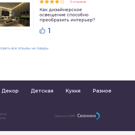
0 отзывов
Как дизайнерское
освещение способно
преобразить интерьер?
1
треть все отзывы на товары
Декор
Детская
Кухня
Разное
шена
Сделано в 2018
ника