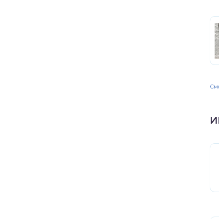
Смо
И