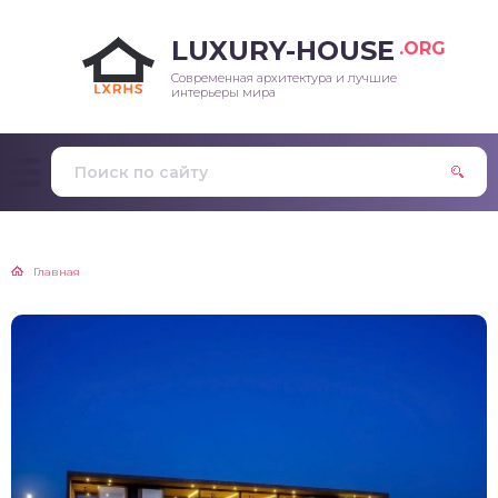
LUXURY-HOUSE
.ORG
Современная архитектура и лучшие
интерьеры мира
Главная