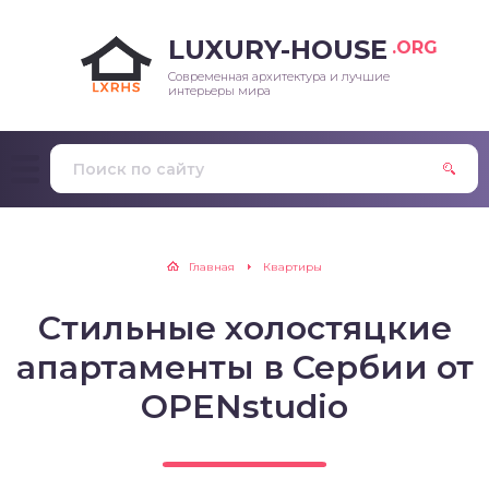
LUXURY-HOUSE
.ORG
Современная архитектура и лучшие
интерьеры мира
Главная
Квартиры
Стильные холостяцкие
апартаменты в Сербии от
OPENstudio