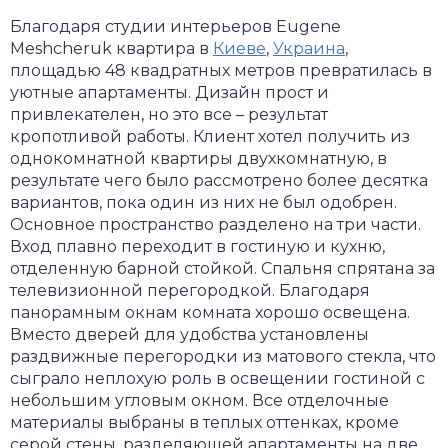
Благодаря студии интерьеров Eugene
Meshcheruk квартира в
Киеве
,
Украина
,
площадью 48 квадратных метров превратилась в
уютные апартаменты. Дизайн прост и
привлекателен, но это все – результат
кропотливой работы. Клиент хотел получить из
однокомнатной квартиры двухкомнатную, в
результате чего было рассмотрено более десятка
вариантов, пока один из них не был одобрен.
Основное пространство разделено на три части.
Вход плавно переходит в гостиную и кухню,
отделенную барной стойкой. Спальня спрятана за
телевизионной перегородкой. Благодаря
панорамным окнам комната хорошо освещена.
Вместо дверей для удобства установлены
раздвижные перегородки из матового стекла, что
сыграло неплохую роль в освещении гостиной с
небольшим угловым окном. Все отделочные
материалы выбраны в теплых оттенках, кроме
серой стены, разделяющей апартаменты на две