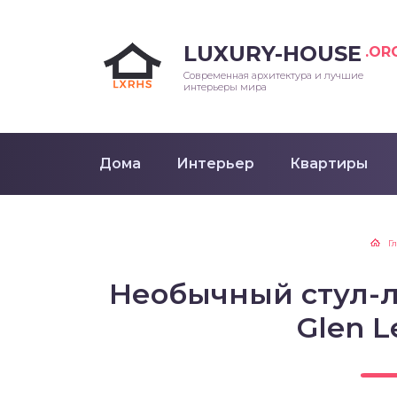
LUXURY-HOUSE
.OR
Современная архитектура и лучшие
интерьеры мира
Дома
Интерьер
Квартиры
Г
Необычный стул-л
Glen L