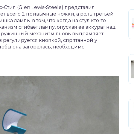
Стил (Glen Lewis-Steele) представил
ет всего 2 привычные ножки, а роль третьей
ка лампы в том, что когда на стул кто-то
низм сгибает лампу, опуская ее аккурат над
а, пружинный механизм вновь выпрямляет
 регулируется кнопкой, спрятанной у
чтобы она загорелась, необходимо