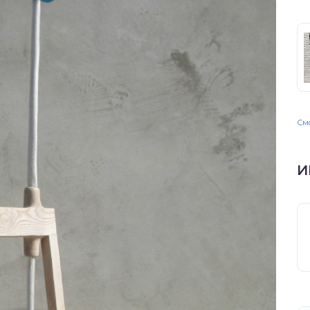
Смо
И