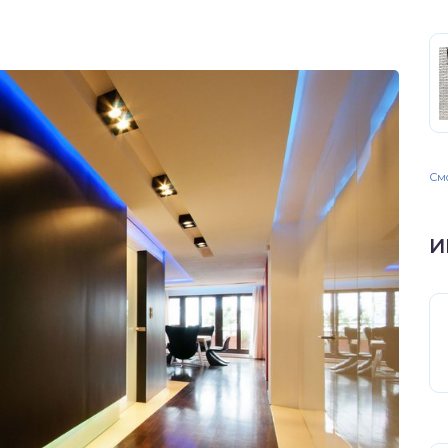
Смо
И