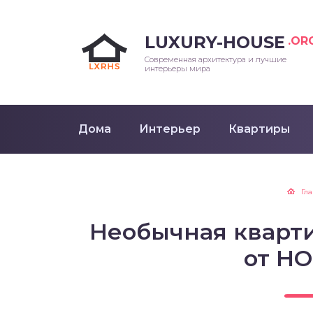
LUXURY-HOUSE
.OR
Современная архитектура и лучшие
интерьеры мира
Дома
Интерьер
Квартиры
Гл
Необычная кварт
от HO