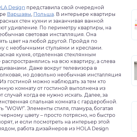
LA Design
представила свой очередной
тре
Варшавы
,
Польша
. В интерьере квартиры
красных стен кухни и заканчивая ванной
ют удивление. По периметру квартиры, на
 необычная световая инсталляция. Она
ять цвет на любой другой. Пройдя по
ну с необычными стульями и креслами.
асная кухня, отделенная стеклянным
 распространялись на всю квартиру, а слева
диванами. Даже вокруг телевизора в
олковая, но довольно необычная инсталляция
 Из гостиной можно наблюдать за тем кто
нную комнату от гостиной выполнена из
от случай когда ее нужно искать. Далее, за
ственная спальная комната с гардеробной.
ь “WOW!”. Элементы стиля, гламура, богатая
черному цвету – просто потрясно, но быстро
спорят, и если посмотреть на интерьер этой
лядом, работа дизайнеров из HOLA Design