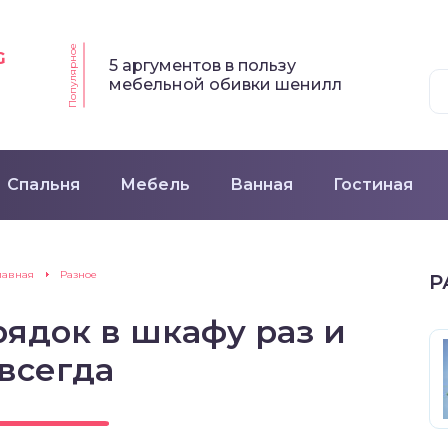
Популярное
G
5 аргументов в пользу
мебельной обивки шенилл
Спальня
Мебель
Ванная
Гостиная
лавная
Разное
Р
рядок в шкафу раз и
всегда