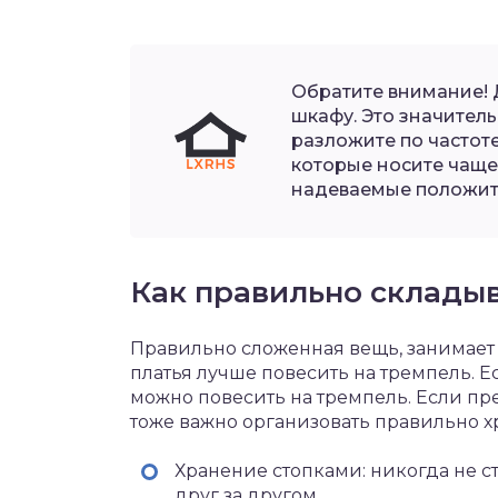
Обратите внимание! 
шкафу. Это значитель
разложите по частот
которые носите чаще 
надеваемые положите
Как правильно склады
Правильно сложенная вещь, занимает 
платья лучше повесить на тремпель. Е
можно повесить на тремпель. Если пре
тоже важно организовать правильно х
Хранение стопками: никогда не с
друг за другом.