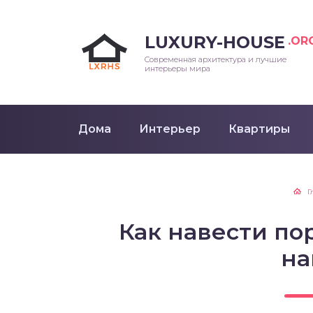
LUXURY-HOUSE
.OR
Современная архитектура и лучшие
интерьеры мира
Дома
Интерьер
Квартиры
Г
Как навести по
на