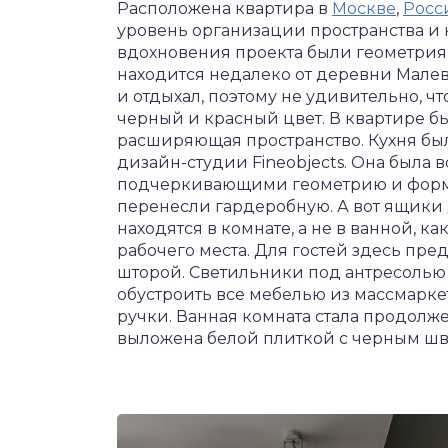
Расположена квартира в
Москве
,
Росс
уровень организации пространства и
вдохновения проекта были геометрия и
находится недалеко от деревни Малеви
и отдыхал, поэтому не удивительно, ч
черный и красный цвет. В квартире б
расширяющая пространство. Кухня бы
дизайн-студии Fineobjects. Она была
подчеркивающими геометрию и форму
перенесли гардеробную. А вот ящики
находятся в комнате, а не в ванной, к
рабочего места. Для гостей здесь пре
шторой. Светильники под антресолью
обустроить все мебелью из массмаркет
ручки. Ванная комната стала продолж
выложена белой плиткой с черным шво