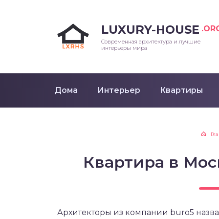
LUXURY-HOUSE
.OR
Современная архитектура и лучшие
интерьеры мира
Дома
Интерьер
Квартиры
Гл
Квартира в Мос
Архитекторы из компании buro5 назва