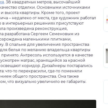
ия
. 38 квадратных метров, высочайший
 качество отделки. Основными источниками
 высота квартиры. Кроме того, проект
ча – недалеко от места, где художник работал
то в интерьерных решениях присутствуют
ыла произведена реконструкция,
ла разработана Сергеем Семеновым из
 возрождена маленькими плитками,
. В спальне для увеличения пространства
 для белья по желанию владельца квартиры
ак принято. Антресоль используется в качестве
дусмотрен матрас, хранящийся за красной
 освещают коридор. Дизайнеры постарались
а: что-то перекрасили, где-то поменяли
ением общего пространства. Она также
м, что визуально увеличило ее габариты.