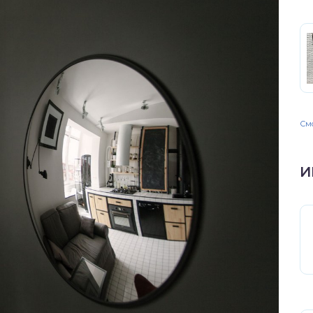
Смо
И