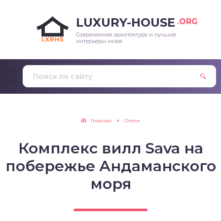
LUXURY-HOUSE
.ORG
Современная архитектура и лучшие
интерьеры мира
Главная
Отели
Комплекс вилл Sava на
побережье Андаманского
моря