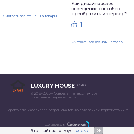
Как дизайнерское
освещение способно
преобразить интерьер?
Смотреть все отзывы на товары
1
Смотреть все отзывы на товары
LUXURY-HOUSE
.ORG
© 2018–2026 – Современная архитектура
и лучшие интерьеры мира
Перепечатка материалов разрешена только с указанием первоисточника
Сделано в 2018
Этот сайт использует
cookie
OK