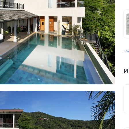
Смо
И