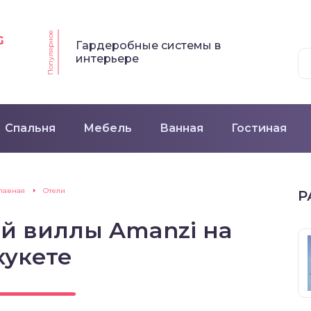
Популярное
G
Гардеробные системы в
интерьере
Спальня
Мебель
Ванная
Гостиная
Главная
Отели
Р
й виллы Amanzi на
хукете