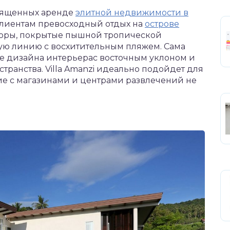
вященных аренде
элитной недвижимости в
т клиентам превосходный отдых на
острове
 горы, покрытые пышной тропической
вую линию с восхитительным пляжем. Сама
е дизайна интерьерас восточным уклоном и
транства. Villa Amanzi идеально подойдет для
ие с магазинами и центрами развлечений не