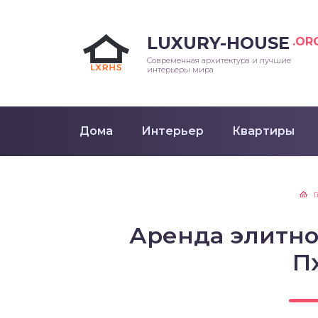
LUXURY-HOUSE
.OR
Современная архитектура и лучшие
интерьеры мира
Дома
Интерьер
Квартиры
Аренда элитно
П