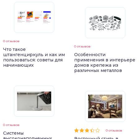
0 отзывов
0 отзывов
Что такое
штангенциркуль и как им
Особенности
пользоваться: советы для
применения в интерьере
начинающих
домов крепежа из
различных металлов
0 отзывов
0 отзывов
Системы
высоконаполненных
Восточный стиль в