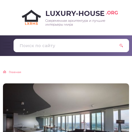
LUXURY-HOUSE
.ORG
Современная архитектура и лучшие
интерьеры мира
Главная